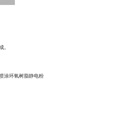
成。
经喷涂环氧树脂静电粉