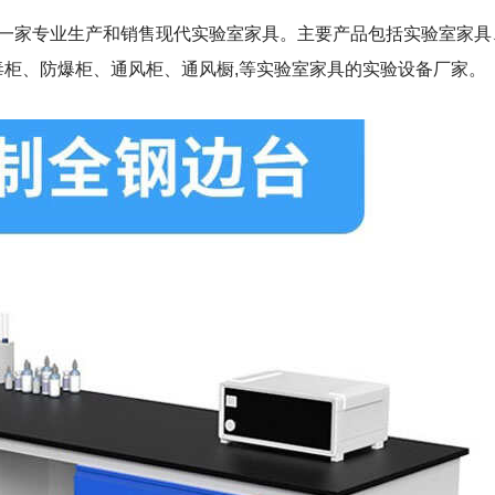
是一家专业生产和销售现代实验室家具。主要产品包括实验室家具
柜、防爆柜、通风柜、通风橱,等实验室家具的实验设备厂家。