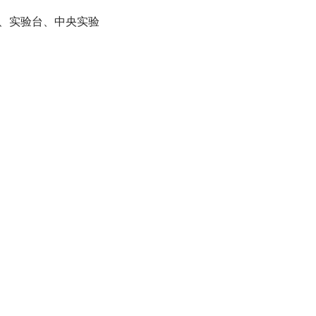
、实验台、中央实验