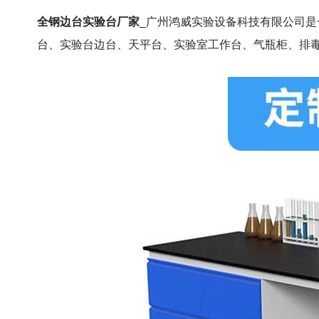
全钢边台实验台厂家
_广州鸿威实验设备科技有限公司
台、实验台边台、天平台、实验室工作台、气瓶柜、排毒