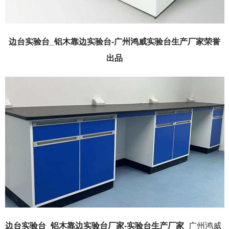
边台实验台_铝木靠边实验台-广州鸿威实验台生产厂家荣誉
出品
边台实验台_铝木靠边实验台厂家-实验台生产厂家
_广州鸿威