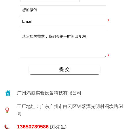
*
*
*
广州鸿威实验设备科技有限公司
工厂地址：广东广州市白云区钟落潭光明村冯坎路54
号
13650789586
(郑先生)