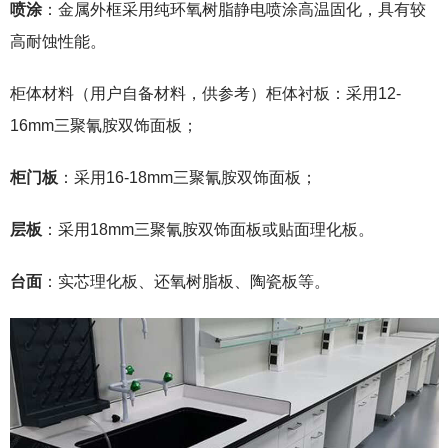
喷涂
：金属外框采用纯环氧树脂静电喷涂高温固化，具有较
高耐蚀性能。
柜体材料（用户自备材料，供参考）柜体衬板：采用12-
16mm三聚氰胺双饰面板；
柜门板
：采用16-18mm三聚氰胺双饰面板；
层板
：采用18mm三聚氰胺双饰面板或贴面理化板。
台面
：实芯理化板、还氧树脂板、陶瓷板等。