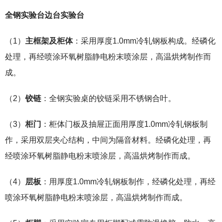
全钢实验台边台实验台
（1）
主框架及柜体
：采用厚度1.0mm冷轧钢板构成。经磷化
处理，再经喷涂环氧树脂静电粉末喷涂层，高温烘烤制作而
成。
（2）
铰链
：全钢实验桌的铰链采用不锈钢合叶。
（3）
柜门
：柜体门板及抽屉正面用厚度1.0mm冷轧钢板制
作，采用双层夹心结构，中间为隔音材料。经磷化处理，再
经喷涂环氧树脂静电粉末喷涂层，高温烘烤制作而成。
（4）
层板
：用厚度1.0mm冷轧钢板制作，经磷化处理，再经
喷涂环氧树脂静电粉末喷涂层，高温烘烤制作而成。