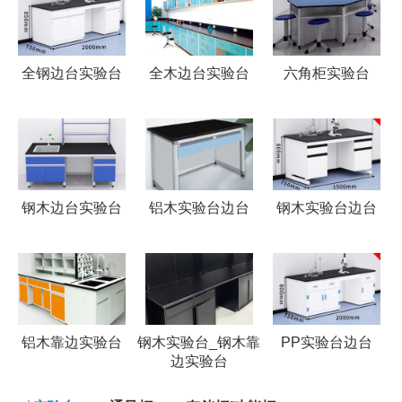
全钢边台实验台
全木边台实验台
六角柜实验台
钢木边台实验台
铝木实验台边台
钢木实验台边台
铝木靠边实验台
钢木实验台_钢木靠
PP实验台边台
边实验台