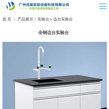
首 页
产品展示
实验台
边台实验台
全钢边台实验台