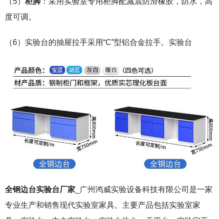
（5）
柜脚
：采用实验室专用柜脚配减震防滑橡胶，防水，高
度可调。
（6）实验台的抽屉拉手采用“C”型铝合金拉手。实验台
全钢边台实验台厂家
_广州鸿威实验设备科技有限公司是一家
专业生产和销售现代实验室家具。主要产品包括实验室家