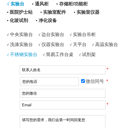
√
实验台
•
通风柜
•
存储柜/功能柜
•
医院护士站
•
实验室配件
•
实验室仪器
•
化玻试剂
•
净化设备
中央实验台
边台实验台
实验台吊柜
√
√
√
洗涤实验台
仪器实验台
天平台
高温实验台
√
√
√
√
不锈钢实验台
简易工作台桌
试剂架
√
√
√
*
微信同号
*
*
*