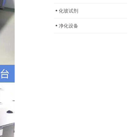
•
化玻试剂
•
净化设备