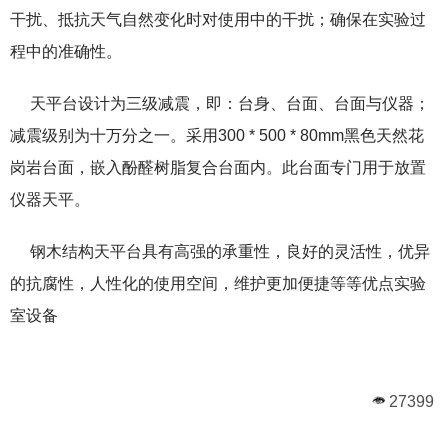
干扰、抵抗天气自然变化时对使用中的干扰；确保在实验过
程中的准确性。
天平台设计为三级减震，即：台身、台面、台面与仪器；
减震级别为十万分之一。采用300 * 500 * 80mm黑色天然花
岗岩台面，嵌入酚醛树脂复合台面内。此台面专门用于放置
仪器天平。
钢木结构天平台具有高强的承重性，良好的灵活性，优异
的抗腐性，人性化的使用空间，维护更加便捷
等等优点实验
室设备
27399