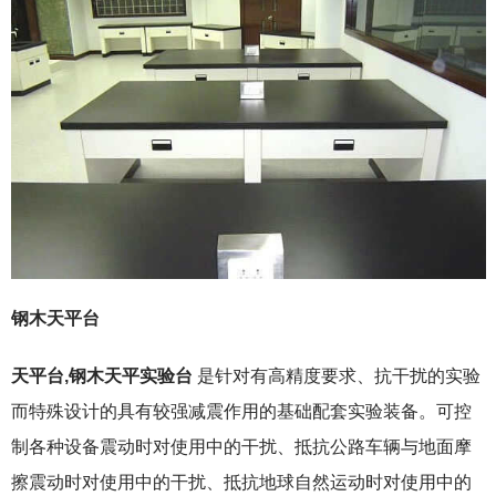
钢木天平台
天平台,钢木天平实验台
是针对有高精度要求、抗干扰的实验
而特殊设计的具有较强减震作用的基础配套实验装备。可控
制各种设备震动时对使用中的干扰、抵抗公路车辆与地面摩
擦震动时对使用中的干扰、抵抗地球自然运动时对使用中的