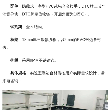
配件
：隐藏式一字型PVC或铝合金拉手，DTC牌三节**
消音导轨，DTC牌定位铰链（开启角度为165℃）。
试剂架
：全木结构。
框架
：18mm厚三聚氰胺板，以2mm的PVC封边条封
边。
护栏
：采用9MM不锈钢管。
具体规格
：实验室靠边台材质按用户实际需求设计，请
来电咨询！