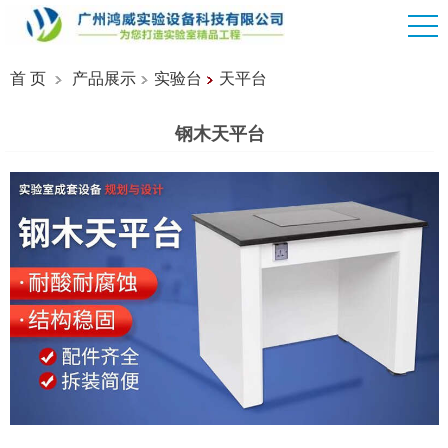
首 页
产品展示
实验台
天平台
钢木天平台