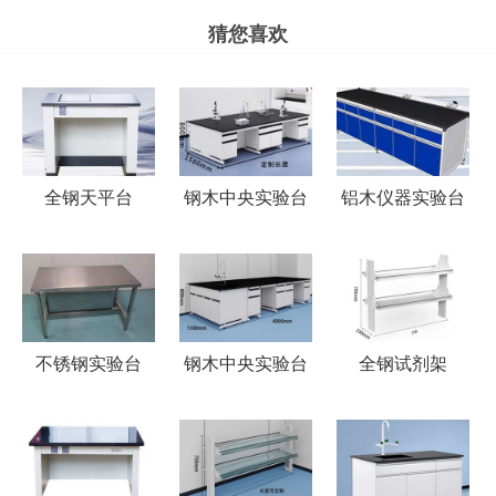
猜您喜欢
全钢天平台
钢木中央实验台
铝木仪器实验台
不锈钢实验台
钢木中央实验台
全钢试剂架