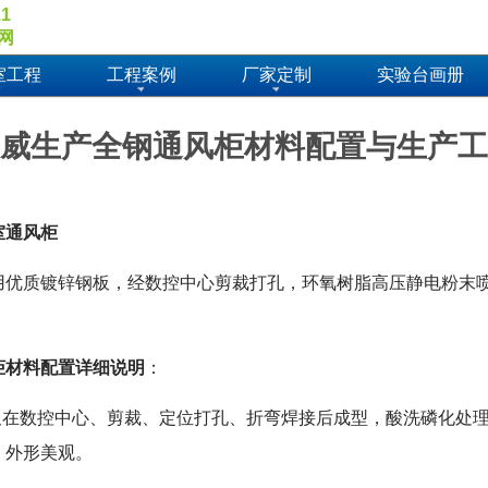
.1
网
室工程
工程案例
厂家定制
实验台画册
威生产全钢通风柜材料配置与生产工
室通风柜
用优质镀锌钢板，经数控中心剪裁打孔，环氧树脂高压静电粉末
柜材料配置详细说明
：
轧钢板在数控中心、剪裁、定位打孔、折弯焊接后成型，酸洗磷化处
，外形美观。