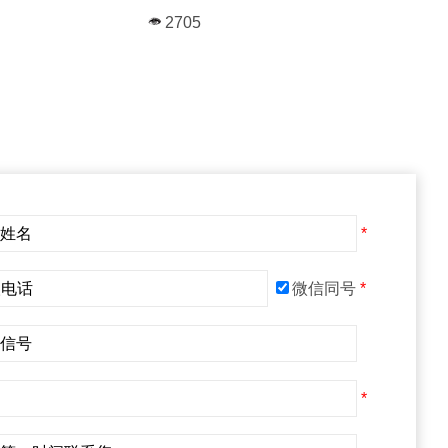
2705
*
微信同号
*
*
*