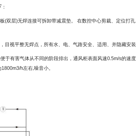
下
：
轧钢板(双层)无焊连接可拆卸带减震垫。 在数控中心剪裁、定位
后，目视平整无焊点，所有水、电、气路安全、适用、并隐藏安
便于有害气体从不同的阶段排出，通风柜表面风速0.5m/s的速
00m3/h左右,噪音小。