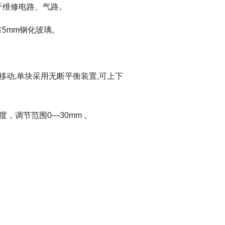
于维修电路、气路。
有5mm钢化玻璃。
右移动,单块采用无断平衡装置,可上下
，调节范围0—30mm 。